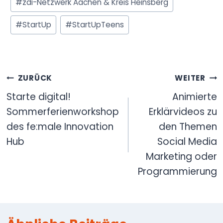
#
zdi-Netzwerk Aachen & Kreis Heinsberg
#
StartUp
#
StartUpTeens
Beitragsnavigation
ZURÜCK
WEITER
Starte digital!
Animierte
Sommerferienworkshop
Erklärvideos zu
des fe:male Innovation
den Themen
Hub
Social Media
Marketing oder
Programmierung