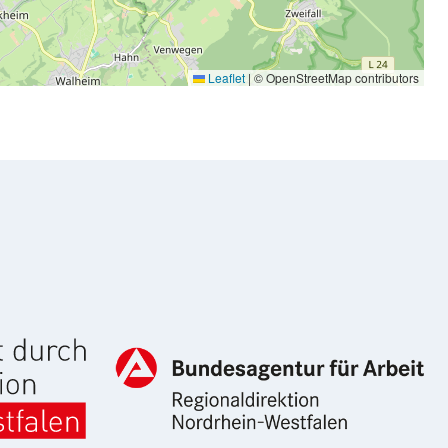
Leaflet
|
© OpenStreetMap contributors