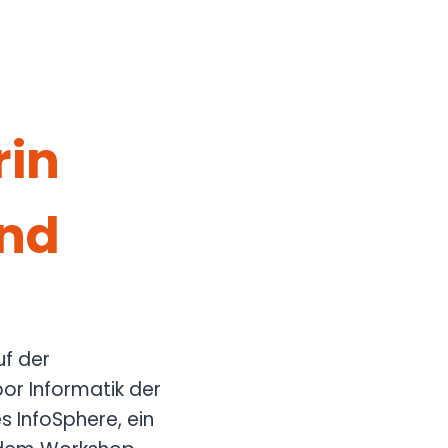
rin
and
f der
or Informatik der
s InfoSphere, ein