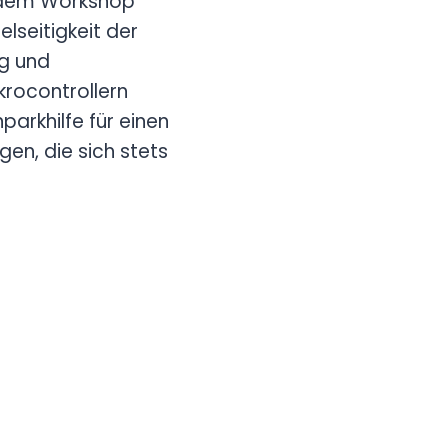
n dem Workshop
lseitigkeit der
ng und
krocontrollern
parkhilfe für einen
en, die sich stets