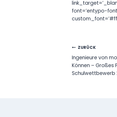
link_target=’_blan
font=’entypo-fon
custom_font=’#ff
Beitragsn
ZURÜCK
Ingenieure von mo
Können – Großes 
Schulwettbewerb 