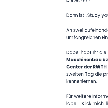
bietet????
Dann ist „Study yo
An zwei aufeinande
umfangreichen Ei
Dabei habt Ihr di
Maschinenbau bzw
Center der RWTH
zweiten Tag die p
kennenlernen.
Für weitere Infor
label=’Klick mich