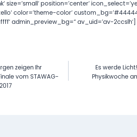
k‘ size=’small‘ position=’center‘ icon_select=’y
tello‘ color=’theme-color‘ custom_bg=’#4444
ffff‘ admin_preview_bg=“ av_uid=’av-2ccslh‘]
avigation
rgen zeigen Ihr
Es werde Licht
Finale vom STAWAG-
Physikwoche a
2017