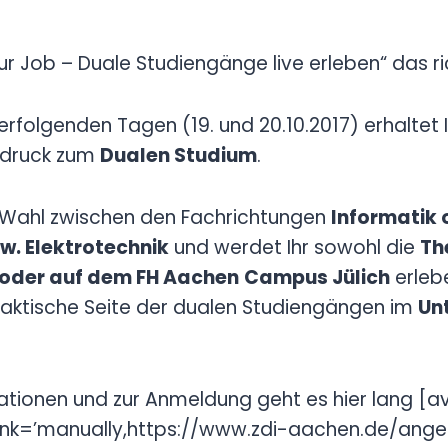
ur Job – Duale Studiengänge live erleben“ das ric
rfolgenden Tagen (19. und 20.10.2017) erhaltet I
ndruck zum
Dualen Studium
.
e Wahl zwischen den Fachrichtungen
Informatik 
. Elektrotechnik
und werdet Ihr sowohl die
Th
 oder auf dem FH Aachen
Campus Jülich
erleb
raktische Seite der dualen Studiengängen im
Un
mationen und zur Anmeldung geht es hier lang [
‘ link=’manually,https://www.zdi-aachen.de/ange