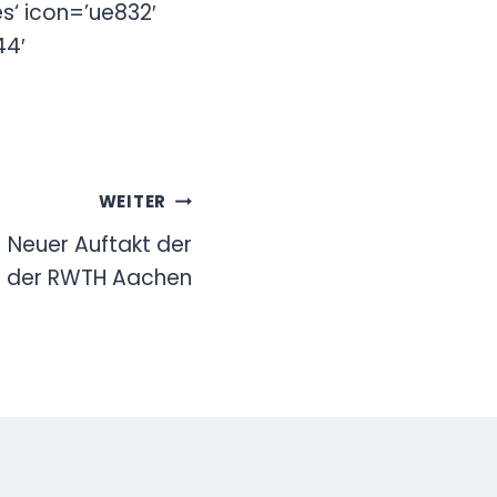
es‘ icon=’ue832′
44′
WEITER
! Neuer Auftakt der
n der RWTH Aachen