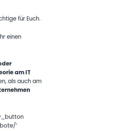
htige für Euch.
hr einen
oder
eorie am IT
en, als auch am
ternehmen
av_button
bote/‘