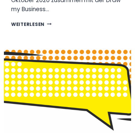
Oktober 2020 zusammen mit der Draw
my Business…
SOFTWARE-
WEITERLESEN
USABILITY
IM
ALLTAG
–
DESIGNE
ZIELGRUPPENGERECHTE
UND
NUTZERFREUNDLICHE
PRODUKTE!