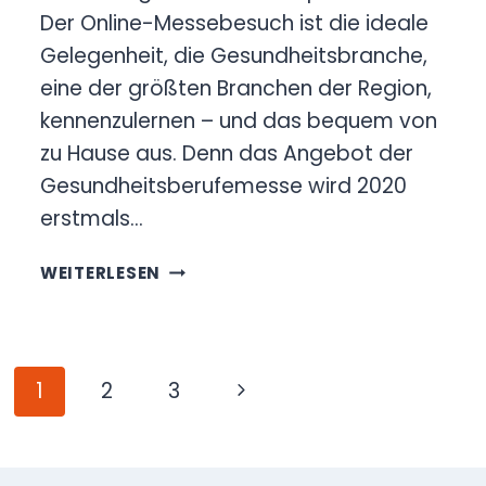
Der Online-Messebesuch ist die ideale
Gelegenheit, die Gesundheitsbranche,
eine der größten Branchen der Region,
kennenzulernen – und das bequem von
zu Hause aus. Denn das Angebot der
Gesundheitsberufemesse wird 2020
erstmals…
GESUNDHEITSBERUFEMESSE
WEITERLESEN
AM
17.
JUNI
ONLINE
Seitennavigation
Nächste
1
2
3
BEI
TALENTINE
Seite