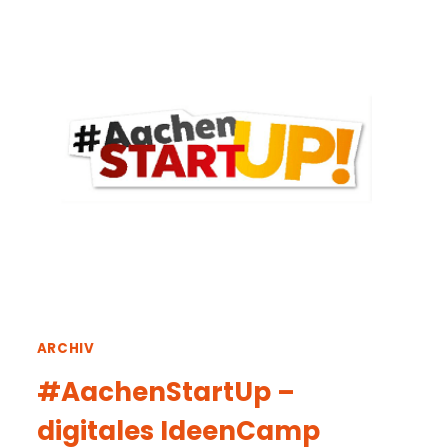
DEN
THEMEN
SOCIAL
MEDIA
MARKETING
ODER
PROGRAMMIERUNG
ARCHIV
#AachenStartUp –
digitales IdeenCamp